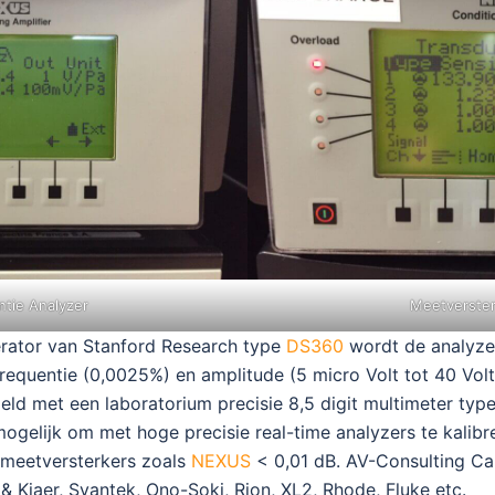
ntie Analyzer
Meetverster
erator van Stanford Research type
DS360
wordt de analyze
requentie (0,0025%) en amplitude (5 micro Volt tot 40 Volt 
geld met een laboratorium precisie 8,5 digit multimeter ty
ogelijk om met hoge precisie real-time analyzers te kalibr
 meetversterkers zoals
NEXUS
< 0,01 dB. AV-Consulting Cal
 & Kjaer, Svantek, Ono-Soki, Rion, XL2, Rhode, Fluke etc.