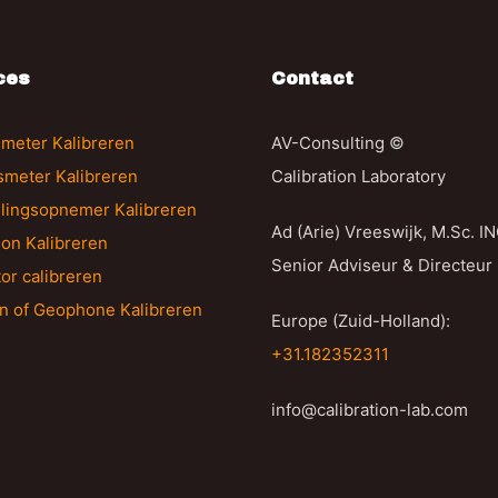
ces
Contact
meter Kalibreren
AV-Consulting ©
gsmeter Kalibreren
Calibration Laboratory
llingsopnemer Kalibreren
Ad (Arie) Vreeswijk, M.Sc. I
on Kalibreren
Senior Adviseur & Directeur
tor calibreren
n of Geophone Kalibreren
Europe (Zuid-Holland):
+31.182352311
info@calibration-lab.com