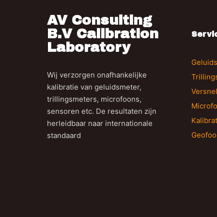
AV Consulting
B.V Calibration
Servi
Laboratory
Geluids
Wij verzorgen onafhankelijke
Trillin
kalibratie van geluidsmeter,
Versne
trillingsmeters, microfoons,
Microfo
sensoren etc. De resultaten zijn
Kalibra
herleidbaar naar internationale
Geofoo
standaard