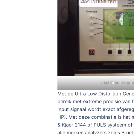
Real Time Freque
Met de Ultra Low Distortion Gen
bereik met extreme precisie van f
input signaal wordt exact afgere
HP). Met deze combinatie is het m
& Kjaer 2144 of PULS systeem of
alle merken analyzers zoals Bruel