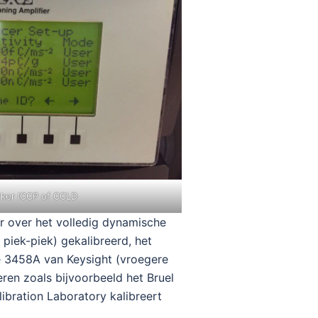
ker ICCP of CCLD
r over het volledig dynamische
piek-piek) gekalibreerd, het
pe 3458A van Keysight (vroegere
eren zoals bijvoorbeeld het Bruel
ibration Laboratory kalibreert