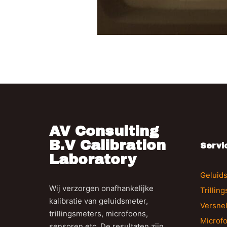
AV Consulting
B.V Calibration
Servi
Laboratory
Geluids
Wij verzorgen onafhankelijke
Trillin
kalibratie van geluidsmeter,
Versne
trillingsmeters, microfoons,
Microfo
sensoren etc. De resultaten zijn