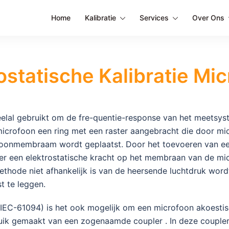
Home
Kalibratie
Services
Over Ons
ostatische Kalibratie Mi
eelal gebruikt om de fre-quentie-response van het meetsyst
crofoon een ring met een raster aangebracht die door mi
ofoonmembraam wordt geplaatst. Door het toevoeren van ee
er een elektrostatische kracht op het membraan van de mic
ethode niet afhankelijk is van de heersende luchtdruk wor
t te leggen.
 (IEC-61094) is het ook mogelijk om een microfoon akoestis
ruik gemaakt van een zogenaamde coupler . In deze couple