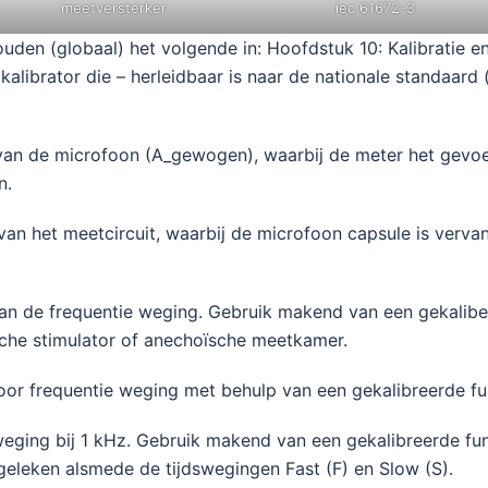
meetversterker
iec 61672-3
den (globaal) het volgende in: Hoofdstuk 10: Kalibratie en 
kalibrator die – herleidbaar is naar de nationale standaar
van de microfoon (A_gewogen), waarbij de meter het gevoe
n.
van het meetcircuit, waarbij de microfoon capsule is verva
an de frequentie weging. Gebruik makend van een gekalibeer
ische stimulator of anechoïsche meetkamer.
voor frequentie weging met behulp van een gekalibreerde fu
weging bij 1 kHz. Gebruik makend van een gekalibreerde fu
geleken alsmede de tijdswegingen Fast (F) en Slow (S).