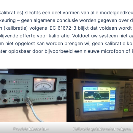
kalibraties) slechts een deel vormen van alle modelgoedke
keuring – geen algemene conclusie worden gegeven over de
ten (kalibratie) volgens IEC 61672-3 blijkt dat voldaan wor
lijvende offerte voor kalibratie. Voldoet uw systeem niet 
m niet opgelost kan worden brengen wij geen kalibratie kos
ter oplosbaar door bijvoorbeeld een nieuwe microfoon of in
Precisie labatorium
Kalibratie geluidsmeter volgens