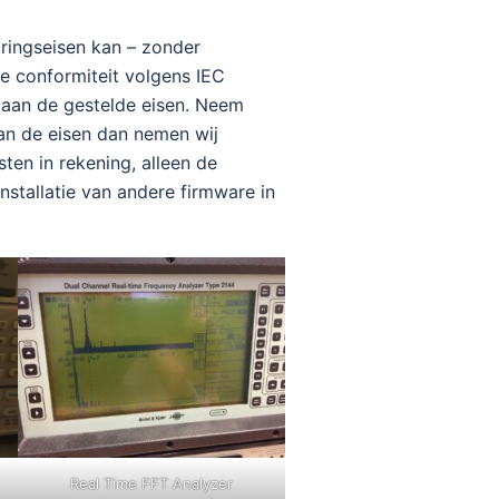
uringseisen kan – zonder
 conformiteit volgens IEC
dt aan de gestelde eisen. Neem
aan de eisen dan nemen wij
ten in rekening, alleen de
stallatie van andere firmware in
Real Time FFT Analyzer