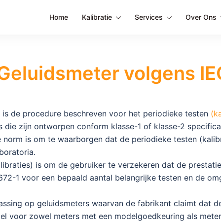
Home
Kalibratie
Services
Over Ons
e Geluidsmeter volgens I
 is de procedure beschreven voor het periodieke testen
(ka
 die zijn ontworpen conform klasse-1 of klasse-2 specifica
 norm is om te waarborgen dat de periodieke testen (kalibr
boratoria.
libraties) is om de gebruiker te verzekeren dat de prestat
61672-1 voor een bepaald aantal belangrijke testen en de o
ssing op geluidsmeters waarvan de fabrikant claimt dat de
oel voor zowel meters met een modelgoedkeuring als met