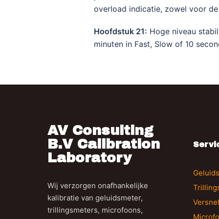
overload indicatie, zowel voor de
Hoofdstuk 21:
Hoge niveau stabili
minuten in Fast, Slow of 10 seco
AV Consulting
B.V Calibration
Servi
Laboratory
Geluids
Wij verzorgen onafhankelijke
Trillin
kalibratie van geluidsmeter,
Versne
trillingsmeters, microfoons,
Microfo