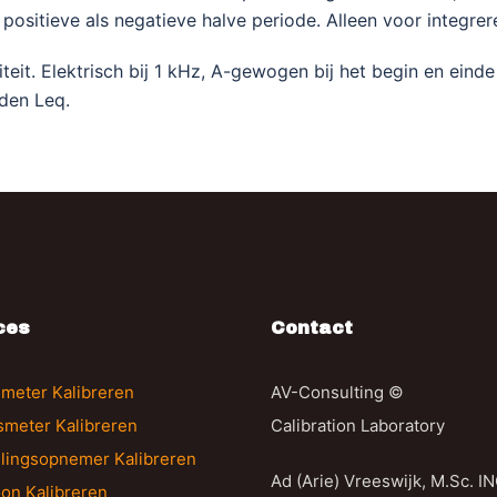
 positieve als negatieve halve periode. Alleen voor integre
teit. Elektrisch bij 1 kHz, A-gewogen bij het begin en ein
nden Leq.
ces
Contact
meter Kalibreren
AV-Consulting ©
gsmeter Kalibreren
Calibration Laboratory
llingsopnemer Kalibreren
Ad (Arie) Vreeswijk, M.Sc. I
on Kalibreren