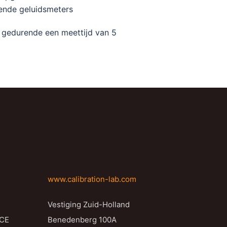
rende geluidsmeters
de gedurende een meettijd van 5
www.calibration-lab.com
Vestiging Zuid-Holland
NCE
Benedenberg 100A