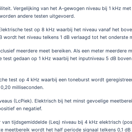
liteit. Vergelijking van het A-gewogen niveau bij 1 kHz me
worden andere testen uitgevoerd.
 Elektrische test op 8 kHz waarbij het niveau vanaf het bov
dB wordt het niveau telkens 1 dB verlaagd tot het onderste 
inclusief meerdere meet bereiken. Als een meter meerdere m
he test gedaan op 1 kHz waarbij het inputniveau 5 dB bove
sche test op 4 kHz waarbij een toneburst wordt geregistreer
 0,20 milliseconden.
aus (LcPiek). Elektrisch bij het minst gevoelige meetbere
sitief en negatief.
 van tijdsgemiddelde (Leq) niveau bij 4 kHz elektrisch (pos
e meetbereik wordt het half periode signaal telkens 0,1 d