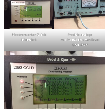
Meetversterker Geluid
Precisie analoge
Intensiteit
meetversterker van Bruel
Kjaer 2636