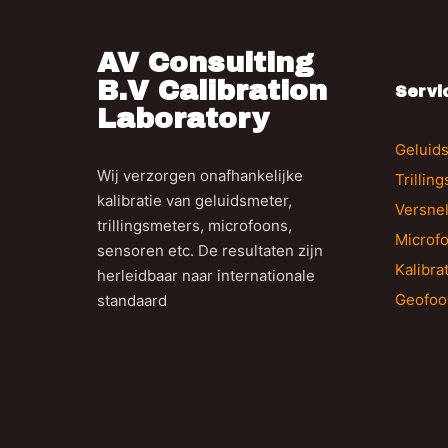
AV Consulting
B.V Calibration
Servi
Laboratory
Geluids
Wij verzorgen onafhankelijke
Trillin
kalibratie van geluidsmeter,
Versne
trillingsmeters, microfoons,
Microfo
sensoren etc. De resultaten zijn
Kalibra
herleidbaar naar internationale
Geofoo
standaard