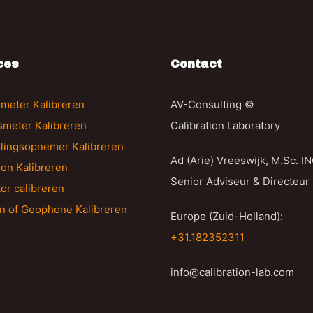
ces
Contact
meter Kalibreren
AV-Consulting ©
gsmeter Kalibreren
Calibration Laboratory
llingsopnemer Kalibreren
Ad (Arie) Vreeswijk, M.Sc. I
on Kalibreren
Senior Adviseur & Directeur
tor calibreren
n of Geophone Kalibreren
Europe (Zuid-Holland):
+31.182352311
info@calibration-lab.com